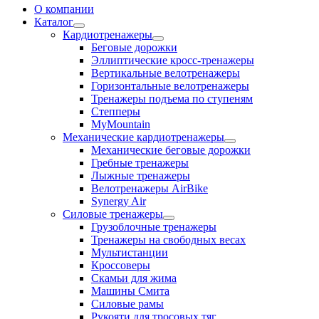
О компании
Каталог
Кардиотренажеры
Беговые дорожки
Эллиптические кросс-тренажеры
Вертикальные велотренажеры
Горизонтальные велотренажеры
Тренажеры подъема по ступеням
Степперы
MyMountain
Механические кардиотренажеры
Механические беговые дорожки
Гребные тренажеры
Лыжные тренажеры
Велотренажеры AirBike
Synergy Air
Силовые тренажеры
Грузоблочные тренажеры
Тренажеры на свободных весах
Мультистанции
Кроссоверы
Скамьи для жима
Машины Смита
Силовые рамы
Рукояти для тросовых тяг