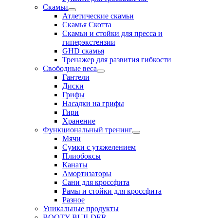
Скамьи
Атлетические скамьи
Скамья Скотта
Скамьи и стойки для пресса и
гиперэкстензии
GHD скамья
Тренажер для развития гибкости
Свободные веса
Гантели
Диски
Грифы
Насадки на грифы
Гири
Хранение
Функциональный тренинг
Мячи
Сумки с утяжелением
Плиобоксы
Канаты
Амортизаторы
Сани для кроссфита
Рамы и стойки для кроссфита
Разное
Уникальные продукты
BOOTY BUILDER