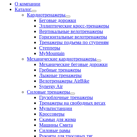
О компании
Каталог
Кардиотренажеры
Беговые дорожки
Эллиптические кросс-тренажеры
Вертикальные велотренажеры
Горизонтальные велотренажеры
Тренажеры подъема по ступеням
Степперы
MyMountain
Механические кардиотренажеры
Механические беговые дорожки
Гребные тренажеры
Лыжные тренажеры
Велотренажеры AirBike
Synergy Air
Силовые тренажеры
Грузоблочные тренажеры
Тренажеры на свободных весах
Мультистанции
Кроссоверы
Скамьи для жима
Машины Смита
Силовые рамы
Рукояти для тросовых тяг