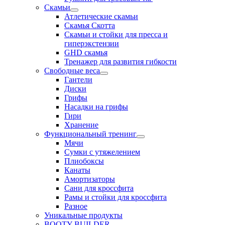
Скамьи
Атлетические скамьи
Скамья Скотта
Скамьи и стойки для пресса и
гиперэкстензии
GHD скамья
Тренажер для развития гибкости
Свободные веса
Гантели
Диски
Грифы
Насадки на грифы
Гири
Хранение
Функциональный тренинг
Мячи
Сумки с утяжелением
Плиобоксы
Канаты
Амортизаторы
Сани для кроссфита
Рамы и стойки для кроссфита
Разное
Уникальные продукты
BOOTY BUILDER