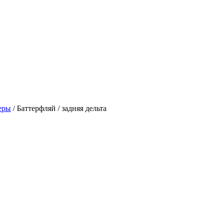
еры
/
Баттерфляй / задняя дельта