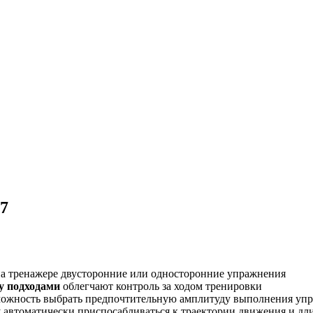
7
на тренажере двусторонние или односторонние упражнения
у подходами
облегчают контроль за ходом тренировки
можность выбрать предпочтительную амплитуду выполнения уп
 автоматически приспосабливаться к траектории движения и дли