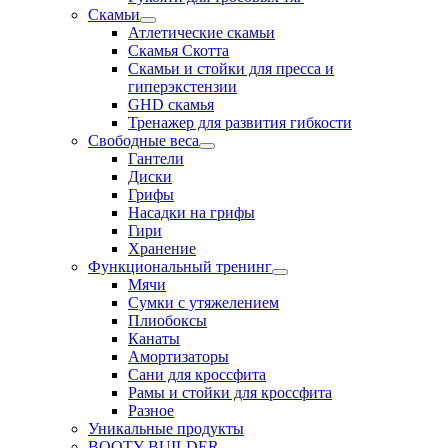
Скамьи
Атлетические скамьи
Скамья Скотта
Скамьи и стойки для пресса и
гиперэкстензии
GHD скамья
Тренажер для развития гибкости
Свободные веса
Гантели
Диски
Грифы
Насадки на грифы
Гири
Хранение
Функциональный тренинг
Мячи
Сумки с утяжелением
Плиобоксы
Канаты
Амортизаторы
Сани для кроссфита
Рамы и стойки для кроссфита
Разное
Уникальные продукты
BOOTY BUILDER