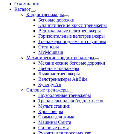
О компании
Каталог
Кардиотренажеры
Беговые дорожки
Эллиптические кросс-тренажеры
Вертикальные велотренажеры
Горизонтальные велотренажеры
Тренажеры подъема по ступеням
Степперы
MyMountain
Механические кардиотренажеры
Механические беговые дорожки
Гребные тренажеры
Лыжные тренажеры
Велотренажеры AirBike
Synergy Air
Силовые тренажеры
Грузоблочные тренажеры
Тренажеры на свободных весах
Мультистанции
Кроссоверы
Скамьи для жима
Машины Смита
Силовые рамы
Рукояти для тросовых тяг