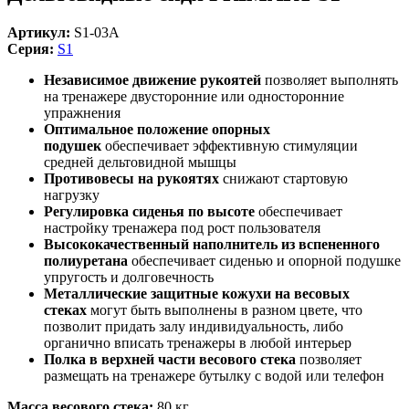
Артикул:
S1-03A
Серия:
S1
Независимое движение рукоятей
позволяет выполнять
на тренажере двусторонние или односторонние
упражнения
Оптимальное положение опорных
подушек
обеспечивает эффективную стимуляции
средней дельтовидной мышцы
Противовесы на рукоятях
снижают стартовую
нагрузку
Регулировка сиденья по высоте
обеспечивает
настройку тренажера под рост пользователя
Высококачественный наполнитель из вспененного
полиуретана
обеспечивает сиденью и опорной подушке
упругость и долговечность
Металлические защитные кожухи на весовых
стеках
могут быть выполнены в разном цвете, что
позволит придать залу индивидуальность, либо
органично вписать тренажеры в любой интерьер
Полка в верхней части весового стека
позволяет
размещать на тренажере бутылку с водой или телефон
Масса весового стека:
80 кг