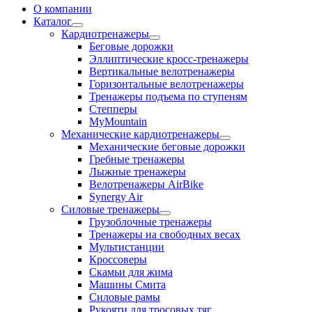
О компании
Каталог
Кардиотренажеры
Беговые дорожки
Эллиптические кросс-тренажеры
Вертикальные велотренажеры
Горизонтальные велотренажеры
Тренажеры подъема по ступеням
Степперы
MyMountain
Механические кардиотренажеры
Механические беговые дорожки
Гребные тренажеры
Лыжные тренажеры
Велотренажеры AirBike
Synergy Air
Силовые тренажеры
Грузоблочные тренажеры
Тренажеры на свободных весах
Мультистанции
Кроссоверы
Скамьи для жима
Машины Смита
Силовые рамы
Рукояти для тросовых тяг