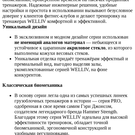
тренажеров. Надежные инженерные решения, удобные
настройки и простота в использовании вызывают безусловное
доверие у клиентов фитнес-клубов и делают тренировку на
тренажерах WELLIV комфортной и эффективной.
Уникальный дизайн
В эксклюзивном и модном дизайне серии использован
не имеющий аналогов материал
— небьющееся и
устойчивое к царапинам
акриловое стекло
, из которого
выполнены кожухи весовых стеков.
Уникальная отделка придаёт тренажёрам эффектный и
премиальный вид, выгодно выделяя залы,
укомплектованные серией WELLIV, на фоне
конкурентов.
Классическая биомеханика
В основу серии легла одна из самых успешных линеек
грузоблочных тренажеров в истории — серия PRO,
одобренная в свое время самим Гэри Джонсом,
создателем легендарного бренда Hammer Strength.
Благодаря этому серия WELLIV идеальна для высокой
эффективности тренировок, обладает точной
биомеханикой, эргономичной конструкцией и
удобными регулировками.