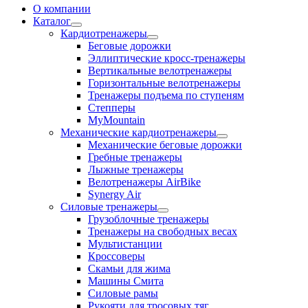
О компании
Каталог
Кардиотренажеры
Беговые дорожки
Эллиптические кросс-тренажеры
Вертикальные велотренажеры
Горизонтальные велотренажеры
Тренажеры подъема по ступеням
Степперы
MyMountain
Механические кардиотренажеры
Механические беговые дорожки
Гребные тренажеры
Лыжные тренажеры
Велотренажеры AirBike
Synergy Air
Силовые тренажеры
Грузоблочные тренажеры
Тренажеры на свободных весах
Мультистанции
Кроссоверы
Скамьи для жима
Машины Смита
Силовые рамы
Рукояти для тросовых тяг