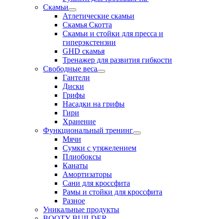
Скамьи
Атлетические скамьи
Скамья Скотта
Скамьи и стойки для пресса и
гиперэкстензии
GHD скамья
Тренажер для развития гибкости
Свободные веса
Гантели
Диски
Грифы
Насадки на грифы
Гири
Хранение
Функциональный тренинг
Мячи
Сумки с утяжелением
Плиобоксы
Канаты
Амортизаторы
Сани для кроссфита
Рамы и стойки для кроссфита
Разное
Уникальные продукты
BOOTY BUILDER