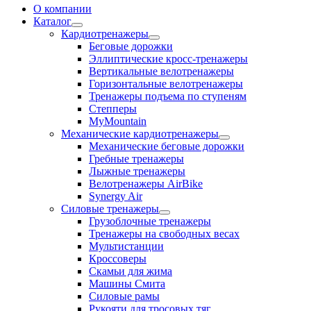
О компании
Каталог
Кардиотренажеры
Беговые дорожки
Эллиптические кросс-тренажеры
Вертикальные велотренажеры
Горизонтальные велотренажеры
Тренажеры подъема по ступеням
Степперы
MyMountain
Механические кардиотренажеры
Механические беговые дорожки
Гребные тренажеры
Лыжные тренажеры
Велотренажеры AirBike
Synergy Air
Силовые тренажеры
Грузоблочные тренажеры
Тренажеры на свободных весах
Мультистанции
Кроссоверы
Скамьи для жима
Машины Смита
Силовые рамы
Рукояти для тросовых тяг