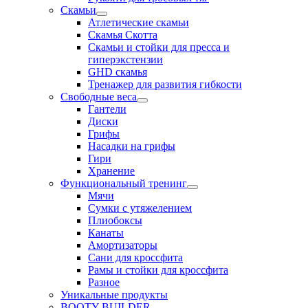
Скамьи
Атлетические скамьи
Скамья Скотта
Скамьи и стойки для пресса и
гиперэкстензии
GHD скамья
Тренажер для развития гибкости
Свободные веса
Гантели
Диски
Грифы
Насадки на грифы
Гири
Хранение
Функциональный тренинг
Мячи
Сумки с утяжелением
Плиобоксы
Канаты
Амортизаторы
Сани для кроссфита
Рамы и стойки для кроссфита
Разное
Уникальные продукты
BOOTY BUILDER