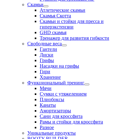
Скамьи
Атлетические скамьи
Скамья Скотта
Скамьи и стойки для пресса и
гиперэкстензии
GHD скамья
Тренажер для развития гибкости
Свободные веса
Гантели
Диски
Грифы
Насадки на грифы
Гири
Хранение
Функциональный тренинг
Мячи
Сумки с утяжелением
Плиобоксы
Канаты
Амортизаторы
Сани для кроссфита
Рамы и стойки для кроссфита
Разное
Уникальные продукты
BOOTY BUILDER