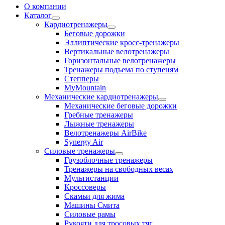
О компании
Каталог
Кардиотренажеры
Беговые дорожки
Эллиптические кросс-тренажеры
Вертикальные велотренажеры
Горизонтальные велотренажеры
Тренажеры подъема по ступеням
Степперы
MyMountain
Механические кардиотренажеры
Механические беговые дорожки
Гребные тренажеры
Лыжные тренажеры
Велотренажеры AirBike
Synergy Air
Силовые тренажеры
Грузоблочные тренажеры
Тренажеры на свободных весах
Мультистанции
Кроссоверы
Скамьи для жима
Машины Смита
Силовые рамы
Рукояти для тросовых тяг