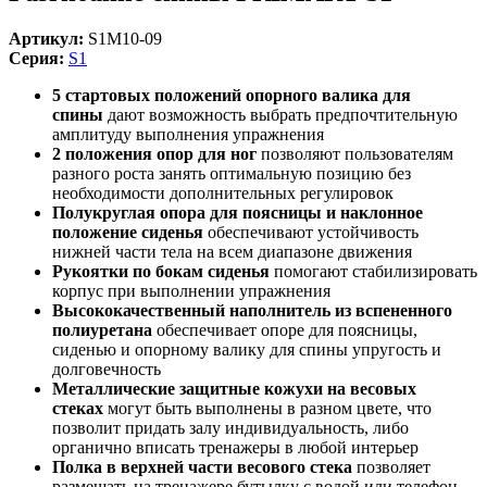
Артикул:
S1M10-09
Серия:
S1
5 cтартовых положений опорного валика для
спины
дают возможность выбрать предпочтительную
амплитуду выполнения упражнения
2 положения опор для ног
позволяют пользователям
разного роста занять оптимальную позицию без
необходимости дополнительных регулировок
Полукруглая опора для поясницы и наклонное
положение сиденья
обеспечивают устойчивость
нижней части тела на всем диапазоне движения
Рукоятки по бокам сиденья
помогают стабилизировать
корпус при выполнении упражнения
Высококачественный наполнитель из вспененного
полиуретана
обеспечивает опоре для поясницы,
сиденью и опорному валику для спины упругость и
долговечность
Металлические защитные кожухи на весовых
стеках
могут быть выполнены в разном цвете, что
позволит придать залу индивидуальность, либо
органично вписать тренажеры в любой интерьер
Полка в верхней части весового стека
позволяет
размещать на тренажере бутылку с водой или телефон