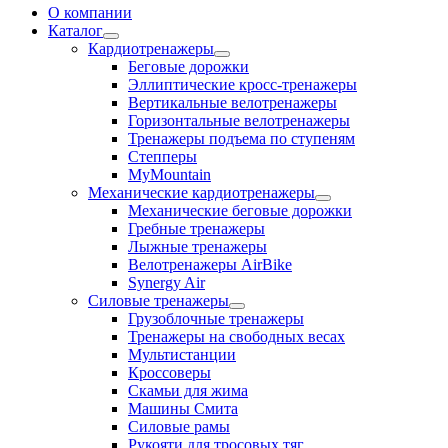
О компании
Каталог
Кардиотренажеры
Беговые дорожки
Эллиптические кросс-тренажеры
Вертикальные велотренажеры
Горизонтальные велотренажеры
Тренажеры подъема по ступеням
Степперы
MyMountain
Механические кардиотренажеры
Механические беговые дорожки
Гребные тренажеры
Лыжные тренажеры
Велотренажеры AirBike
Synergy Air
Силовые тренажеры
Грузоблочные тренажеры
Тренажеры на свободных весах
Мультистанции
Кроссоверы
Скамьи для жима
Машины Смита
Силовые рамы
Рукояти для тросовых тяг