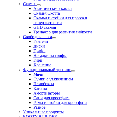
Скамьи
Атлетические скамьи
Скамья Скотта
Скамьи и стойки для пресса и
гиперэкстензии
GHD скамья
Тренажер для развития гибкости
Свободные веса
Гантели
Диски
Грифы
Насадки на грифы
Гири
Хранение
Функциональный тренинг
Мячи
Сумки с утяжелением
Плиобоксы
Канаты
Амортизаторы
Сани для кроссфита
Рамы и стойки для кроссфита
Разное
Уникальные продукты
BOOTY BUILDER