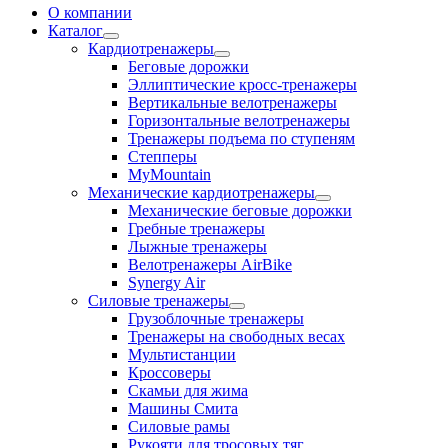
О компании
Каталог
Кардиотренажеры
Беговые дорожки
Эллиптические кросс-тренажеры
Вертикальные велотренажеры
Горизонтальные велотренажеры
Тренажеры подъема по ступеням
Степперы
MyMountain
Механические кардиотренажеры
Механические беговые дорожки
Гребные тренажеры
Лыжные тренажеры
Велотренажеры AirBike
Synergy Air
Силовые тренажеры
Грузоблочные тренажеры
Тренажеры на свободных весах
Мультистанции
Кроссоверы
Скамьи для жима
Машины Смита
Силовые рамы
Рукояти для тросовых тяг