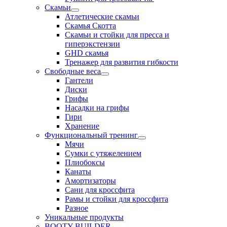
Скамьи
Атлетические скамьи
Скамья Скотта
Скамьи и стойки для пресса и
гиперэкстензии
GHD скамья
Тренажер для развития гибкости
Свободные веса
Гантели
Диски
Грифы
Насадки на грифы
Гири
Хранение
Функциональный тренинг
Мячи
Сумки с утяжелением
Плиобоксы
Канаты
Амортизаторы
Сани для кроссфита
Рамы и стойки для кроссфита
Разное
Уникальные продукты
BOOTY BUILDER