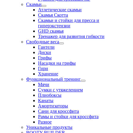
Скамьи
Атлетические скамьи
Скамья Скотта
Скамьи и стойки для пресса и
гиперэкстензии
GHD скамья
Тренажер для развития гибкости
Свободные веса
Гантели
Диски
Грифы
Насадки на грифы
Гири
Хранение
Функциональный тренинг
Мячи
Сумки с утяжелением
Плиобоксы
Канаты
Амортизаторы
Сани для кроссфита
Рамы и стойки для кроссфита
Разное
Уникальные продукты
BOOTY BUILDER