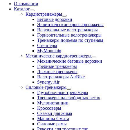
О компании
Каталог
Кардиотренажеры
Беговые дорожки
Эллиптические кросс-тренажеры
Вертикальные велотренажеры
Горизонтальные велотренажеры
Тренажеры подъема по ступеням
Степперы
MyMountain
Механические кардиотренажеры
Механические беговые дорожки
Гребные тренажеры
Лыжные тренажеры
Велотренажеры AirBike
Synergy Air
Силовые тренажеры
Грузоблочные тренажеры
Тренажеры на свободных весах
Мультистанции
Кроссоверы
Скамьи для жима
Машины Смита
Силовые рамы
Рукояти для тросовых тяг