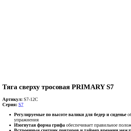
Тяга сверху тросовая PRIMARY S7
Артикул:
S7-12C
Серия:
S7
Регулируемые по высоте валики для бедер и сиденье
об
упражнения
Изогнутая форма грифа
обеспечивает правильное полож
Встроенные счетчик повторов и таймер времени межд