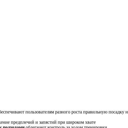
еспечивают пользователям разного роста правильную посадку н
ение предплечий и запястий при широком хвате
у подходами
облегчают контроль за ходом тренировки