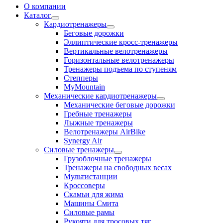
О компании
Каталог
Кардиотренажеры
Беговые дорожки
Эллиптические кросс-тренажеры
Вертикальные велотренажеры
Горизонтальные велотренажеры
Тренажеры подъема по ступеням
Степперы
MyMountain
Механические кардиотренажеры
Механические беговые дорожки
Гребные тренажеры
Лыжные тренажеры
Велотренажеры AirBike
Synergy Air
Силовые тренажеры
Грузоблочные тренажеры
Тренажеры на свободных весах
Мультистанции
Кроссоверы
Скамьи для жима
Машины Смита
Силовые рамы
Рукояти для тросовых тяг