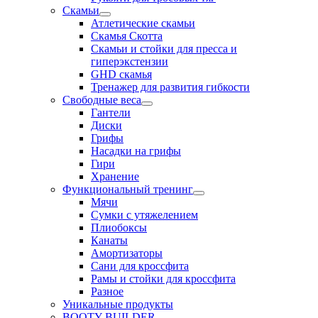
Скамьи
Атлетические скамьи
Скамья Скотта
Скамьи и стойки для пресса и
гиперэкстензии
GHD скамья
Тренажер для развития гибкости
Свободные веса
Гантели
Диски
Грифы
Насадки на грифы
Гири
Хранение
Функциональный тренинг
Мячи
Сумки с утяжелением
Плиобоксы
Канаты
Амортизаторы
Сани для кроссфита
Рамы и стойки для кроссфита
Разное
Уникальные продукты
BOOTY BUILDER