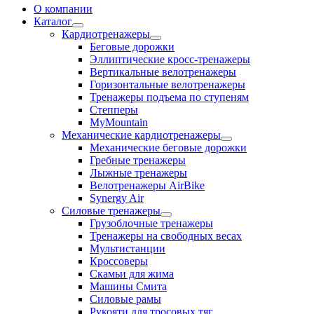
О компании
Каталог
Кардиотренажеры
Беговые дорожки
Эллиптические кросс-тренажеры
Вертикальные велотренажеры
Горизонтальные велотренажеры
Тренажеры подъема по ступеням
Степперы
MyMountain
Механические кардиотренажеры
Механические беговые дорожки
Гребные тренажеры
Лыжные тренажеры
Велотренажеры AirBike
Synergy Air
Силовые тренажеры
Грузоблочные тренажеры
Тренажеры на свободных весах
Мультистанции
Кроссоверы
Скамьи для жима
Машины Смита
Силовые рамы
Рукояти для тросовых тяг