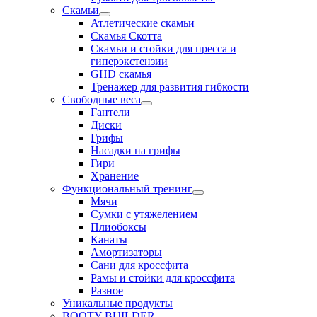
Скамьи
Атлетические скамьи
Скамья Скотта
Скамьи и стойки для пресса и
гиперэкстензии
GHD скамья
Тренажер для развития гибкости
Свободные веса
Гантели
Диски
Грифы
Насадки на грифы
Гири
Хранение
Функциональный тренинг
Мячи
Сумки с утяжелением
Плиобоксы
Канаты
Амортизаторы
Сани для кроссфита
Рамы и стойки для кроссфита
Разное
Уникальные продукты
BOOTY BUILDER