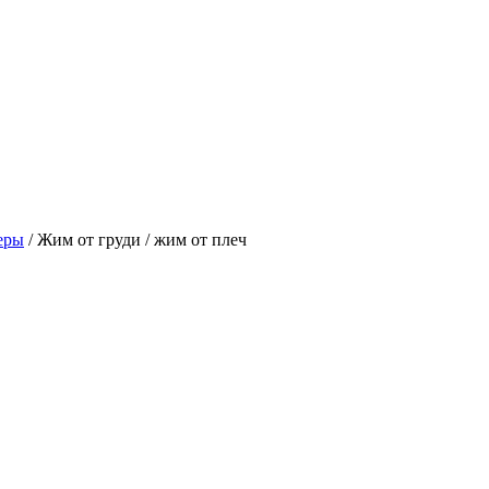
еры
/
Жим от груди / жим от плеч