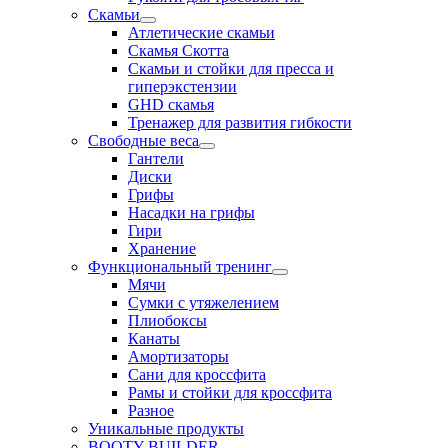
Скамьи
Атлетические скамьи
Скамья Скотта
Скамьи и стойки для пресса и
гиперэкстензии
GHD скамья
Тренажер для развития гибкости
Свободные веса
Гантели
Диски
Грифы
Насадки на грифы
Гири
Хранение
Функциональный тренинг
Мячи
Сумки с утяжелением
Плиобоксы
Канаты
Амортизаторы
Сани для кроссфита
Рамы и стойки для кроссфита
Разное
Уникальные продукты
BOOTY BUILDER