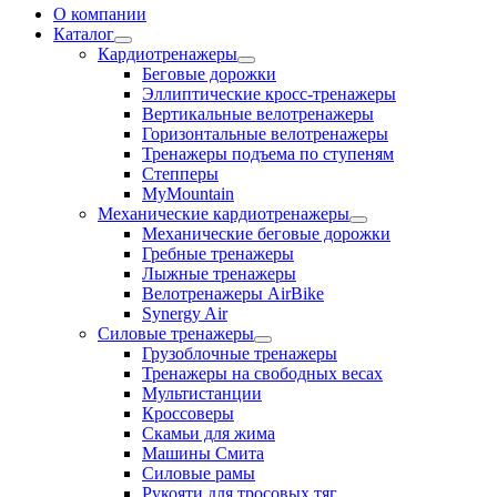
О компании
Каталог
Кардиотренажеры
Беговые дорожки
Эллиптические кросс-тренажеры
Вертикальные велотренажеры
Горизонтальные велотренажеры
Тренажеры подъема по ступеням
Степперы
MyMountain
Механические кардиотренажеры
Механические беговые дорожки
Гребные тренажеры
Лыжные тренажеры
Велотренажеры AirBike
Synergy Air
Силовые тренажеры
Грузоблочные тренажеры
Тренажеры на свободных весах
Мультистанции
Кроссоверы
Скамьи для жима
Машины Смита
Силовые рамы
Рукояти для тросовых тяг