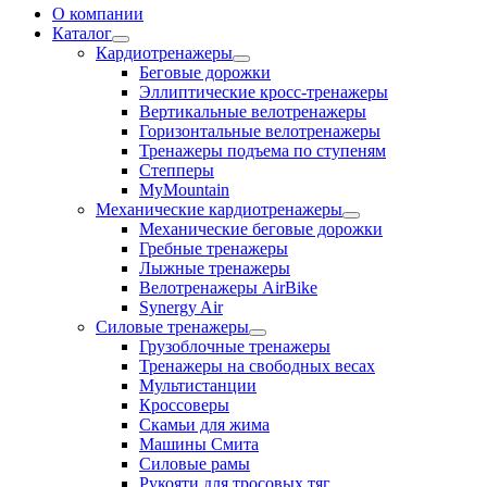
О компании
Каталог
Кардиотренажеры
Беговые дорожки
Эллиптические кросс-тренажеры
Вертикальные велотренажеры
Горизонтальные велотренажеры
Тренажеры подъема по ступеням
Степперы
MyMountain
Механические кардиотренажеры
Механические беговые дорожки
Гребные тренажеры
Лыжные тренажеры
Велотренажеры AirBike
Synergy Air
Силовые тренажеры
Грузоблочные тренажеры
Тренажеры на свободных весах
Мультистанции
Кроссоверы
Скамьи для жима
Машины Смита
Силовые рамы
Рукояти для тросовых тяг