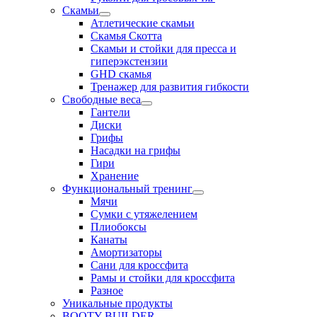
Скамьи
Атлетические скамьи
Скамья Скотта
Скамьи и стойки для пресса и
гиперэкстензии
GHD скамья
Тренажер для развития гибкости
Свободные веса
Гантели
Диски
Грифы
Насадки на грифы
Гири
Хранение
Функциональный тренинг
Мячи
Сумки с утяжелением
Плиобоксы
Канаты
Амортизаторы
Сани для кроссфита
Рамы и стойки для кроссфита
Разное
Уникальные продукты
BOOTY BUILDER