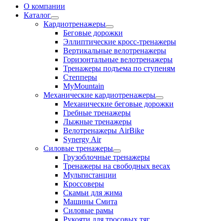
О компании
Каталог
Кардиотренажеры
Беговые дорожки
Эллиптические кросс-тренажеры
Вертикальные велотренажеры
Горизонтальные велотренажеры
Тренажеры подъема по ступеням
Степперы
MyMountain
Механические кардиотренажеры
Механические беговые дорожки
Гребные тренажеры
Лыжные тренажеры
Велотренажеры AirBike
Synergy Air
Силовые тренажеры
Грузоблочные тренажеры
Тренажеры на свободных весах
Мультистанции
Кроссоверы
Скамьи для жима
Машины Смита
Силовые рамы
Рукояти для тросовых тяг