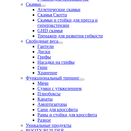
Скамьи
Атлетические скамьи
Скамья Скотта
Скамьи и стойки для пресса и
гиперэкстензии
GHD скамья
Тренажер для развития гибкости
Свободные веса
Гантели
Диски
Грифы
Насадки на грифы
Гири
Хранение
Функциональный тренинг
Мячи
Сумки с утяжелением
Плиобоксы
Канаты
Амортизаторы
Сани для кроссфита
Рамы и стойки для кроссфита
Разное
Уникальные продукты
BOOTY BUILDER