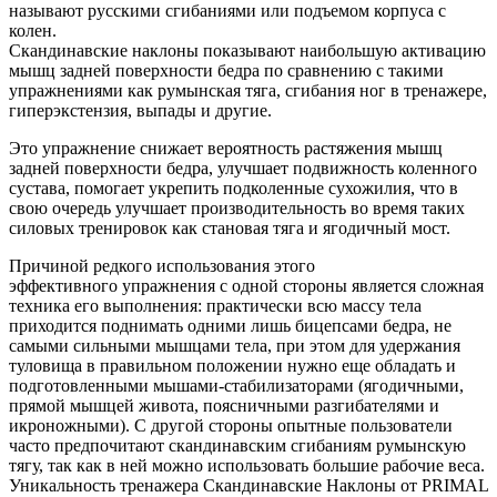
называют русскими сгибаниями или подъемом корпуса с
колен.
Скандинавские наклоны показывают наибольшую активацию
мышц задней поверхности бедра по сравнению с такими
упражнениями как румынская тяга, сгибания ног в тренажере,
гиперэкстензия, выпады и другие.
Это упражнение снижает вероятность растяжения мышц
задней поверхности бедра, улучшает подвижность коленного
сустава, помогает укрепить подколенные сухожилия, что в
свою очередь улучшает производительность во время таких
силовых тренировок как становая тяга и ягодичный мост.
Причиной редкого использования этого
эффективного
упражнения с одной стороны является сложная
техника его выполнения: практически всю массу тела
приходится поднимать одними лишь бицепсами бедра, не
самыми сильными мышцами тела, при этом для удержания
туловища в правильном положении нужно еще обладать и
подготовленными мышами-стабилизаторами (ягодичными,
прямой мышцей живота, поясничными разгибателями и
икроножными). С другой стороны опытные пользователи
часто предпочитают скандинавским сгибаниям румынскую
тягу, так как в ней можно использовать большие рабочие веса.
Уникальность тренажера Скандинавские Наклоны от PRIMAL