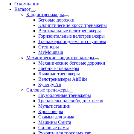
О компании
Каталог
Кардиотренажеры
Беговые дорожки
Эллиптические кросс-тренажеры
Вертикальные велотренажеры
Горизонтальные велотренажеры
Тренажеры подъема по ступеням
Степперы
MyMountain
Механические кардиотренажеры
Механические беговые дорожки
Гребные тренажеры
Лыжные тренажеры
Велотренажеры AirBike
Synergy Air
Силовые тренажеры
Грузоблочные тренажеры
Тренажеры на свободных весах
Мультистанции
Кроссоверы
Скамьи для жима
Машины Смита
Силовые рамы
Рукояти для тросовых тяг