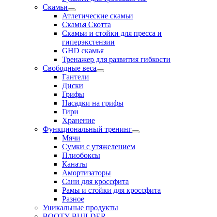
Скамьи
Атлетические скамьи
Скамья Скотта
Скамьи и стойки для пресса и
гиперэкстензии
GHD скамья
Тренажер для развития гибкости
Свободные веса
Гантели
Диски
Грифы
Насадки на грифы
Гири
Хранение
Функциональный тренинг
Мячи
Сумки с утяжелением
Плиобоксы
Канаты
Амортизаторы
Сани для кроссфита
Рамы и стойки для кроссфита
Разное
Уникальные продукты
BOOTY BUILDER