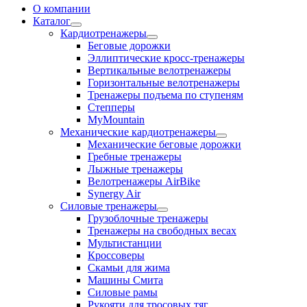
О компании
Каталог
Кардиотренажеры
Беговые дорожки
Эллиптические кросс-тренажеры
Вертикальные велотренажеры
Горизонтальные велотренажеры
Тренажеры подъема по ступеням
Степперы
MyMountain
Механические кардиотренажеры
Механические беговые дорожки
Гребные тренажеры
Лыжные тренажеры
Велотренажеры AirBike
Synergy Air
Силовые тренажеры
Грузоблочные тренажеры
Тренажеры на свободных весах
Мультистанции
Кроссоверы
Скамьи для жима
Машины Смита
Силовые рамы
Рукояти для тросовых тяг