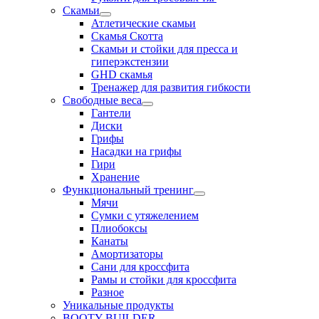
Скамьи
Атлетические скамьи
Скамья Скотта
Скамьи и стойки для пресса и
гиперэкстензии
GHD скамья
Тренажер для развития гибкости
Свободные веса
Гантели
Диски
Грифы
Насадки на грифы
Гири
Хранение
Функциональный тренинг
Мячи
Сумки с утяжелением
Плиобоксы
Канаты
Амортизаторы
Сани для кроссфита
Рамы и стойки для кроссфита
Разное
Уникальные продукты
BOOTY BUILDER