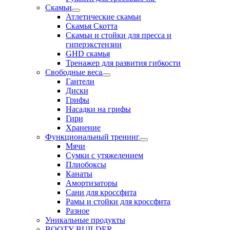
Скамьи
Атлетические скамьи
Скамья Скотта
Скамьи и стойки для пресса и
гиперэкстензии
GHD скамья
Тренажер для развития гибкости
Свободные веса
Гантели
Диски
Грифы
Насадки на грифы
Гири
Хранение
Функциональный тренинг
Мячи
Сумки с утяжелением
Плиобоксы
Канаты
Амортизаторы
Сани для кроссфита
Рамы и стойки для кроссфита
Разное
Уникальные продукты
BOOTY BUILDER