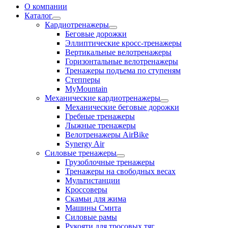
О компании
Каталог
Кардиотренажеры
Беговые дорожки
Эллиптические кросс-тренажеры
Вертикальные велотренажеры
Горизонтальные велотренажеры
Тренажеры подъема по ступеням
Степперы
MyMountain
Механические кардиотренажеры
Механические беговые дорожки
Гребные тренажеры
Лыжные тренажеры
Велотренажеры AirBike
Synergy Air
Силовые тренажеры
Грузоблочные тренажеры
Тренажеры на свободных весах
Мультистанции
Кроссоверы
Скамьи для жима
Машины Смита
Силовые рамы
Рукояти для тросовых тяг