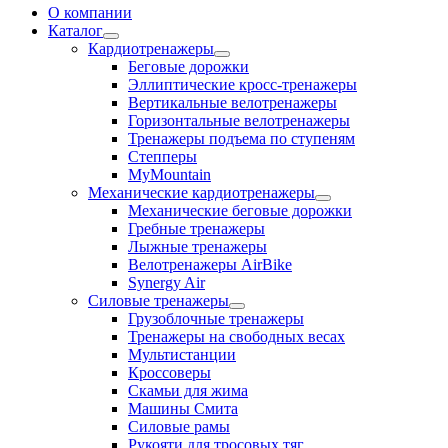
О компании
Каталог
Кардиотренажеры
Беговые дорожки
Эллиптические кросс-тренажеры
Вертикальные велотренажеры
Горизонтальные велотренажеры
Тренажеры подъема по ступеням
Степперы
MyMountain
Механические кардиотренажеры
Механические беговые дорожки
Гребные тренажеры
Лыжные тренажеры
Велотренажеры AirBike
Synergy Air
Силовые тренажеры
Грузоблочные тренажеры
Тренажеры на свободных весах
Мультистанции
Кроссоверы
Скамьи для жима
Машины Смита
Силовые рамы
Рукояти для тросовых тяг