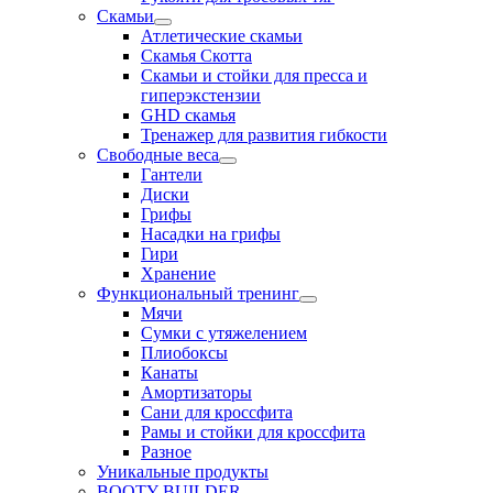
Скамьи
Атлетические скамьи
Скамья Скотта
Скамьи и стойки для пресса и
гиперэкстензии
GHD скамья
Тренажер для развития гибкости
Свободные веса
Гантели
Диски
Грифы
Насадки на грифы
Гири
Хранение
Функциональный тренинг
Мячи
Сумки с утяжелением
Плиобоксы
Канаты
Амортизаторы
Сани для кроссфита
Рамы и стойки для кроссфита
Разное
Уникальные продукты
BOOTY BUILDER